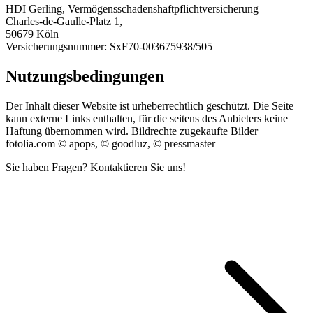
HDI Ger­ling, Ver­mö­genss­chaden­shaftpflichtver­sicherung
Charles-de-Gaulle-Platz 1,
50679 Köln
Ver­sicherungsnum­mer: SxF70-003675938/505
Nutzungsbedingungen
Der Inhalt dieser Web­site ist urhe­ber­rechtlich geschützt. Die Seite
kann externe Links enthal­ten, für die seit­ens des Anbi­eters keine
Haf­tung über­nom­men wird. Bil­drechte zugekaufte Bilder
fotolia.com © apops, © good­luz, © pressmaster
Sie haben Fragen? Kontaktieren Sie uns!