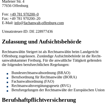
Mar­len­er Str. 4
77656 Offen­burg
Fon:
+49 781 970200–0
Fax: +49 781 970200–20
E‑Mail:
info@fachanwalt-offenburg.com
Umsatzs­teuer-ID: DE 228977436
Zulassung und Aufsichtsbehörde
Recht­san­wältin Steigert ist als Recht­san­wältin beim Landgericht
Offen­burg zuge­lassen. Zuständi­ge Auf­sichts­be­hörde ist die Recht­
san­walt­skam­mer Freiburg. Für die anwaltliche Tätigkeit gel­tenden
die fol­gen­den beruf­s­rechtlichen Regelungen:
Bun­desrecht­san­walt­sor­d­nung (BRAO)
Beruf­sor­d­nung für Recht­san­wälte (BORA)
Fachan­walt­sor­d­nung (FAO)
Recht­san­waltsvergü­tungs­ge­setz (RVG)
Beruf­s­regelun­gen der Recht­san­wälte der Europäis­chen Union
Berufshaftpflichtversicherung