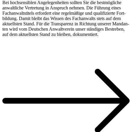
Bei hochsen­si­blen Angele­gen­heit­en soll­ten Sie die best­mögliche
anwaltliche Vertre­tung in Anspruch nehmen. Die Führung eines
Fachan­walt­sti­tels erfordert eine regelmäßige und qual­i­fizierte Fort­
bil­dung. Damit bleibt das Wis­sen des Fachan­walts stets auf dem
aktuell­sten Stand. Für die Trans­parenz in Rich­tung unser­er Man­dan­
ten wird vom Deutschen Anwaltvere­in unser ständi­ges Bestreben,
auf dem aktuell­sten Stand zu bleiben, dokumentiert.